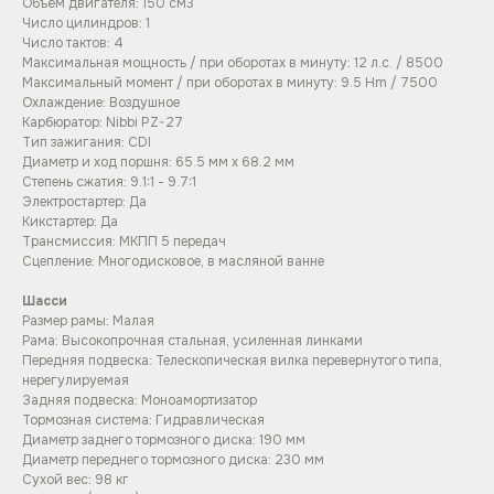
Объём двигателя: 150 см3
Число цилиндров: 1
Число тактов: 4
Максимальная мощность / при оборотах в минуту: 12 л.с. / 8500
Максимальный момент / при оборотах в минуту: 9.5 Hm / 7500
Охлаждение: Воздушное
Карбюратор: Nibbi PZ-27
Тип зажигания: CDI
Диаметр и ход поршня: 65.5 мм x 68.2 мм
Степень сжатия: 9.1:1 - 9.7:1
Электростартер: Да
Кикстартер: Да
Трансмиссия: МКПП 5 передач
Сцепление: Многодисковое, в масляной ванне
Шасси
Размер рамы: Малая
Рама: Высокопрочная стальная, усиленная линками
Передняя подвеска: Телескопическая вилка перевернутого типа,
нерегулируемая
Задняя подвеска: Моноамортизатор
Тормозная система: Гидравлическая
Диаметр заднего тормозного диска: 190 мм
Диаметр переднего тормозного диска: 230 мм
Сухой вес: 98 кг