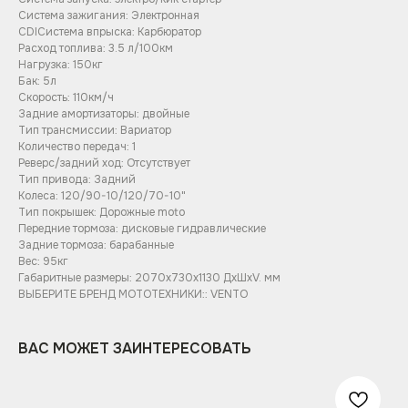
Система зажигания: Электронная
CDIСистема впрыска: Карбюратор
Расход топлива: 3.5 л/100км
Нагрузка: 150кг
Бак: 5л
Скорость: 110км/ч
Задние амортизаторы: двойные
Тип трансмиссии: Вариатор
Количество передач: 1
Реверс/задний ход: Отсутствует
Тип привода: Задний
Колеса: 120/90-10/120/70-10"
Тип покрышек: Дорожные moto
Передние тормоза: дисковые гидравлические
Задние тормоза: барабанные
Вес: 95кг
Габаритные размеры: 2070x730x1130 ДхШхV. мм
ВЫБЕРИТЕ БРЕНД МОТОТЕХНИКИ:: VENTO
ВАС МОЖЕТ ЗАИНТЕРЕСОВАТЬ