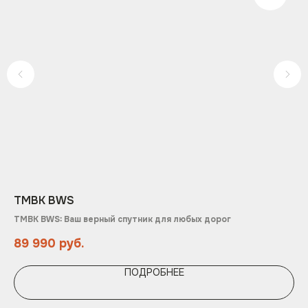
TMBK BWS
BA
TMBK BWS: Ваш верный спутник для любых дорог
Отл
89 990
руб.
18
ПОДРОБНЕЕ